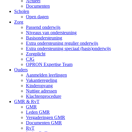
Actueel
Documenten
Scholen
Open dagen
Zorg
Passend onderwijs
Niveaus van ondersteuning
Basisondersteuning
Extra ondersteuning regulier onderwijs
Extra ondersteuning speciaal (basis)onderwijs
Zorgplicht
CJG
OPRON Expertise Team
Ouders
Aanmelden leerlingen
Vakantieregeling
Kinderopvang
Nuttige adressen
Klachtenprocedure
GMR & RvT
GMR
Leden GMR
Vergaderingen GMR
Documenten GMR
RvT