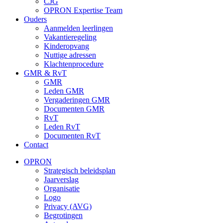
CJG
OPRON Expertise Team
Ouders
Aanmelden leerlingen
Vakantieregeling
Kinderopvang
Nuttige adressen
Klachtenprocedure
GMR & RvT
GMR
Leden GMR
Vergaderingen GMR
Documenten GMR
RvT
Leden RvT
Documenten RvT
Contact
OPRON
Strategisch beleidsplan
Jaarverslag
Organisatie
Logo
Privacy (AVG)
Begrotingen