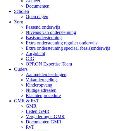
Actueel
Documenten
Scholen
Open dagen
Zorg
Passend onderwijs
Niveaus van ondersteuning
Basisondersteuning
Extra ondersteuning regulier onderwijs
Extra ondersteuning speciaal (basis)onderwijs
Zorgplicht
CJG
OPRON Expertise Team
Ouders
Aanmelden leerlingen
Vakantieregeling
Kinderopvang
Nuttige adressen
Klachtenprocedure
GMR & RvT
GMR
Leden GMR
Vergaderingen GMR
Documenten GMR
RvT