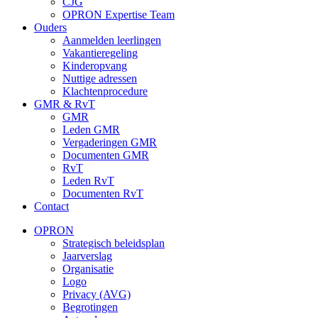
CJG
OPRON Expertise Team
Ouders
Aanmelden leerlingen
Vakantieregeling
Kinderopvang
Nuttige adressen
Klachtenprocedure
GMR & RvT
GMR
Leden GMR
Vergaderingen GMR
Documenten GMR
RvT
Leden RvT
Documenten RvT
Contact
OPRON
Strategisch beleidsplan
Jaarverslag
Organisatie
Logo
Privacy (AVG)
Begrotingen