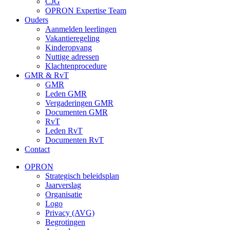
CJG
OPRON Expertise Team
Ouders
Aanmelden leerlingen
Vakantieregeling
Kinderopvang
Nuttige adressen
Klachtenprocedure
GMR & RvT
GMR
Leden GMR
Vergaderingen GMR
Documenten GMR
RvT
Leden RvT
Documenten RvT
Contact
OPRON
Strategisch beleidsplan
Jaarverslag
Organisatie
Logo
Privacy (AVG)
Begrotingen