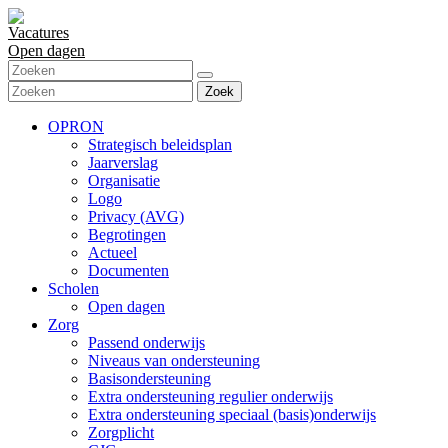
Vacatures
Open dagen
Zoek
OPRON
Strategisch beleidsplan
Jaarverslag
Organisatie
Logo
Privacy (AVG)
Begrotingen
Actueel
Documenten
Scholen
Open dagen
Zorg
Passend onderwijs
Niveaus van ondersteuning
Basisondersteuning
Extra ondersteuning regulier onderwijs
Extra ondersteuning speciaal (basis)onderwijs
Zorgplicht